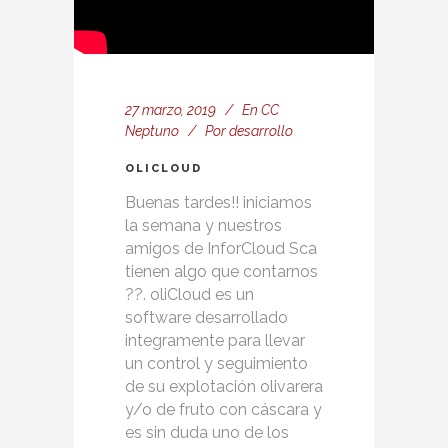
27 marzo, 2019
En
CC
Neptuno
Por
desarrollo
OLICLOUD
Buenas tardes!! iniciamos
la semana y nuestros
amigos de InforCloud Sca
tienen algo que contarnos
??. oliCloud es un
software desarrollado
integramente para llevar
un control y seguimiento
de su explotación olivarera
y/o de fruto con cáscara y
es sin duda uno de los