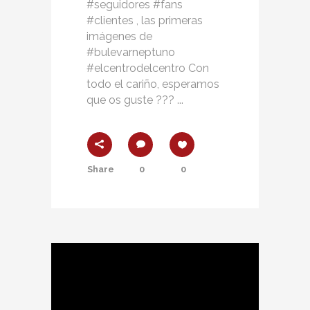
#seguidores #fans
#clientes , las primeras
imágenes de
#bulevarneptuno
#elcentrodelcentro Con
todo el cariño, esperamos
que os guste ??? ...
Share
0
0