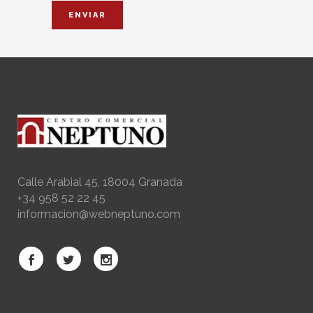
Calle Arabial 45, 18004 Granada
+34 958 52 22 45
informacion@webneptuno.com