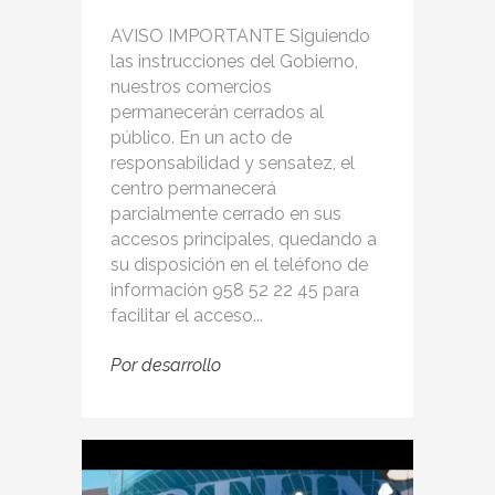
AVISO IMPORTANTE Siguiendo
las instrucciones del Gobierno,
nuestros comercios
permanecerán cerrados al
público. En un acto de
responsabilidad y sensatez, el
centro permanecerá
parcialmente cerrado en sus
accesos principales, quedando a
su disposición en el teléfono de
información 958 52 22 45 para
facilitar el acceso...
Por
desarrollo