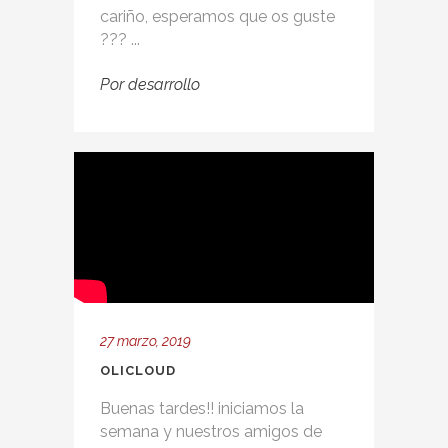
cariño, esperamos que os guste
??? ...
Por
desarrollo
27 marzo, 2019
OLICLOUD
Buenas tardes!! iniciamos la
semana y nuestros amigos de