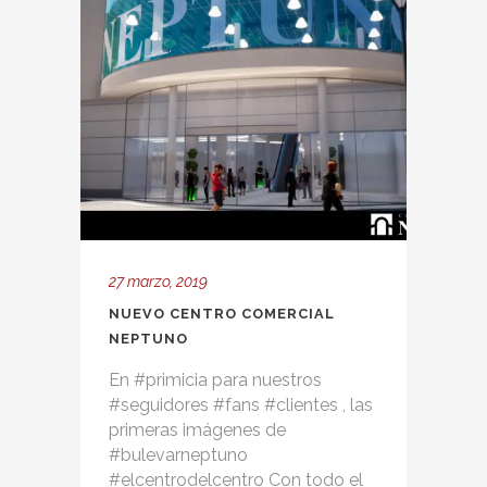
27 marzo, 2019
NUEVO CENTRO COMERCIAL
NEPTUNO
En #primicia para nuestros
#seguidores #fans #clientes , las
primeras imágenes de
#bulevarneptuno
#elcentrodelcentro Con todo el