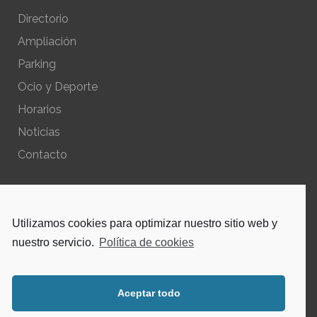
Directorio
Ampliación
Parking
Ocio y Deporte
Horarios
Noticias
Contacto
POLÍTICAS DEL SITIO
Utilizamos cookies para optimizar nuestro sitio web y
Política de privacidad – Aviso Legal
nuestro servicio.
Política de cookies
Política de cookies
Aceptar todo
INSTAGRAM