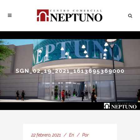
SGN_02_19_2021_1613695369000
22 febrero, 2021
En
Por