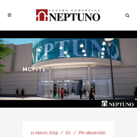
MCFIT1
11 marzo, 2019
En
Por
desarrollo