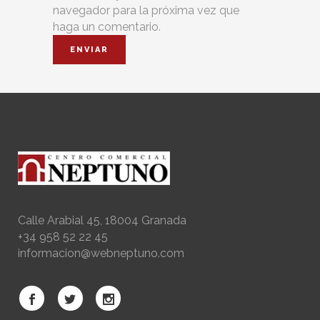
navegador para la próxima vez que
haga un comentario.
Calle Arabial 45, 18004 Granada
+34 958 52 22 45
informacion@webneptuno.com