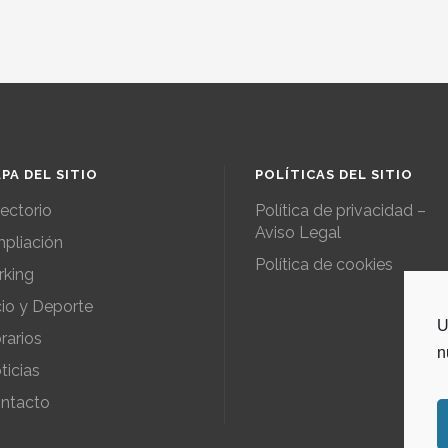
PA DEL SITIO
POLÍTICAS DEL SITIO
rectorio
Política de privacidad –
Aviso Legal
pliación
Política de cookies
rking
io y Deporte
U
rarios
n
ticias
ntacto