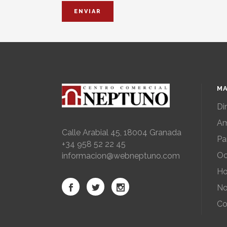
MA
Di
Am
Calle Arabial 45, 18004 Granada
Pa
+34 958 52 22 45
Oc
informacion@webneptuno.com
Ho
No
Co