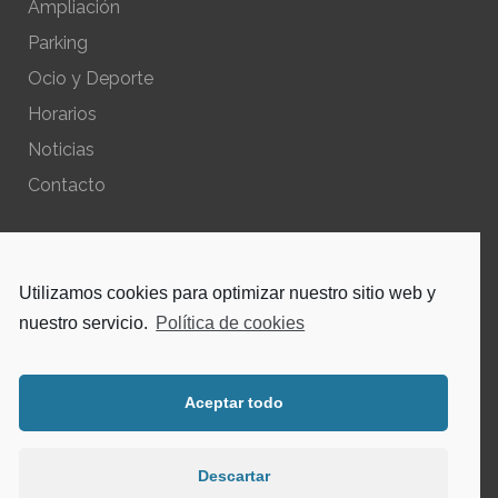
Ampliación
Parking
Ocio y Deporte
Horarios
Noticias
Contacto
POLÍTICAS DEL SITIO
Utilizamos cookies para optimizar nuestro sitio web y
Política de privacidad – Aviso Legal
nuestro servicio.
Política de cookies
Política de cookies
Aceptar todo
INSTAGRAM
Descartar