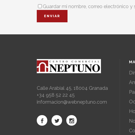
Guardar mi nombre, correo electrónico y 
MA
Di
Am
Calle Arabial 45, 18004 Granada
Pa
+34 958 52 22 45
Oc
informacion@webneptuno.com
Ho
No
Co