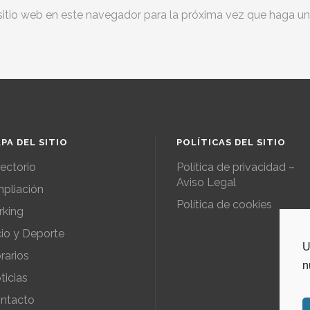
sitio web en este navegador para la próxima vez que haga u
PA DEL SITIO
POLÍTICAS DEL SITIO
rectorio
Política de privacidad –
Aviso Legal
pliación
Política de cookies
rking
io y Deporte
U
rarios
n
ticias
ntacto