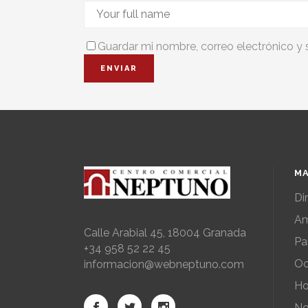
Guardar mi nombre, correo electrónico y 
MA
Di
Am
Calle Arabial 45, 18004 Granada
Pa
+34 958 52 22 45
Oc
informacion@webneptuno.com
Ho
No