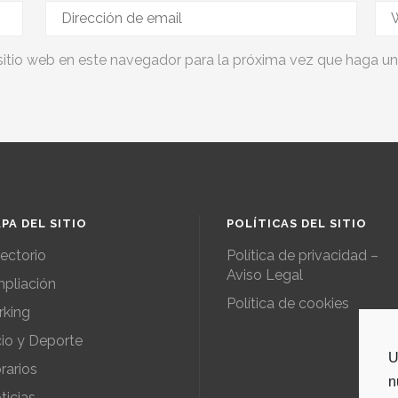
sitio web en este navegador para la próxima vez que haga u
PA DEL SITIO
POLÍTICAS DEL SITIO
rectorio
Política de privacidad –
Aviso Legal
pliación
Política de cookies
rking
io y Deporte
U
rarios
n
ticias