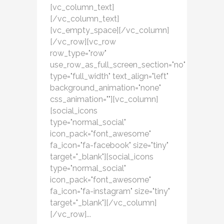
[vc_column_text]
[/vc_column_text]
[vc_empty_space][/vc_column]
[/vc_row][vc_row
row_type="row"
use_row_as_full_screen_section="no"
type="full_width" text_align="left"
background_animation="none"
css_animation=""][vc_column]
[social_icons
type="normal_social"
icon_pack="font_awesome"
fa_icon="fa-facebook" size="tiny"
target="_blank"][social_icons
type="normal_social"
icon_pack="font_awesome"
fa_icon="fa-instagram" size="tiny"
target="_blank"][/vc_column]
[/vc_row]...