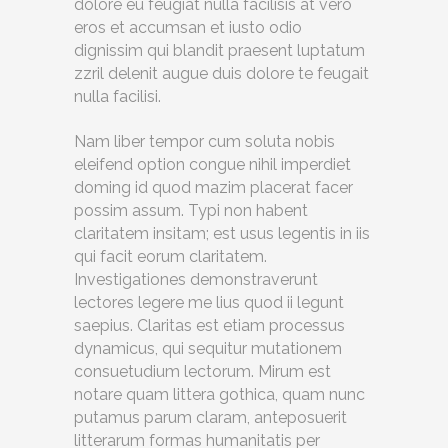
dolore eu feugiat nulla facilisis at vero
eros et accumsan et iusto odio
dignissim qui blandit praesent luptatum
zzril delenit augue duis dolore te feugait
nulla facilisi.
Nam liber tempor cum soluta nobis
eleifend option congue nihil imperdiet
doming id quod mazim placerat facer
possim assum. Typi non habent
claritatem insitam; est usus legentis in iis
qui facit eorum claritatem.
Investigationes demonstraverunt
lectores legere me lius quod ii legunt
saepius. Claritas est etiam processus
dynamicus, qui sequitur mutationem
consuetudium lectorum. Mirum est
notare quam littera gothica, quam nunc
putamus parum claram, anteposuerit
litterarum formas humanitatis per