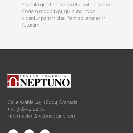
seacula quarta decima et quinta decima.
Eodem modo typi, qui nunc nobis
videntur parum clari, fiant sollemnes in
futurum.
Calle Arabial 45, 18004 Granada
+34 958 52 22 45
informacion@webneptuno.com