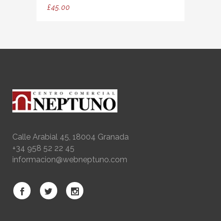
£
45.00
Calle Arabial 45, 18004 Granada
+34 958 52 22 45
informacion@webneptuno.com