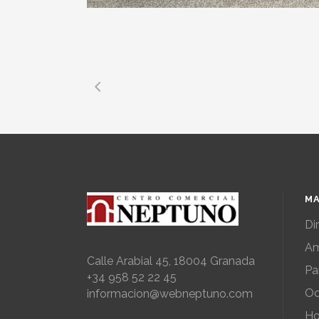
MA
Di
Am
Calle Arabial 45, 18004 Granada
Pa
+34 958 52 22 45
Oc
informacion@webneptuno.com
Ho