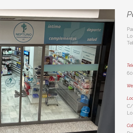
P
Pa
Lo
Te
Tel
60
We
Loc
C/
Lo
Cat