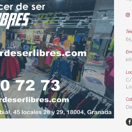
Tel
65
Em
in
Loc
C/
Lo
Cat
De