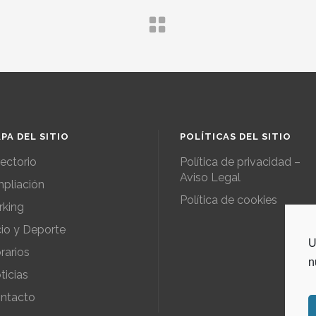
PA DEL SITIO
POLÍTICAS DEL SITIO
rectorio
Política de privacidad –
Aviso Legal
pliación
Política de cookies
rking
io y Deporte
U
rarios
n
ticias
ntacto