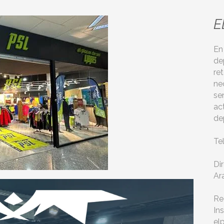
E
En
de
re
ne
se
ac
de
Te
Di
Ar
Re
In
el