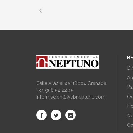
MA
Di
Am
Calle Arabial 45, 18004 Granada
Pa
+34 958 52 22 45
Oc
informacion@webneptuno.com
Ho
No
Co