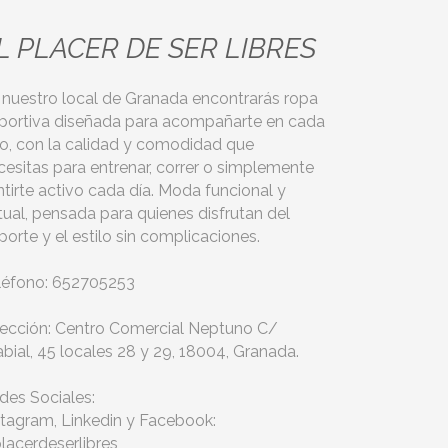
L PLACER DE SER LIBRES
 nuestro local de Granada encontrarás ropa
portiva diseñada para acompañarte en cada
to, con la calidad y comodidad que
cesitas para entrenar, correr o simplemente
ntirte activo cada día. Moda funcional y
tual, pensada para quienes disfrutan del
porte y el estilo sin complicaciones.
léfono: 652705253
rección: Centro Comercial Neptuno C/
abial, 45 locales 28 y 29, 18004, Granada.
des Sociales:
stagram, Linkedin y Facebook:
placerdeserlibres