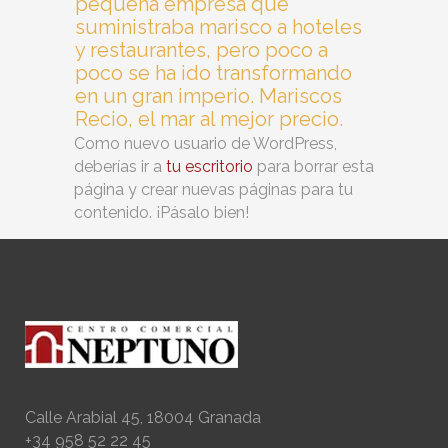
pequeña empresa que
suministraba marisco a hoteles
y restaurantes, pero poco a
poco se ha ido transformando
en un gran imperio. Mariscos
Recio, el mar al mejor precio.
Como nuevo usuario de WordPress,
deberías ir a
tu escritorio
para borrar esta
página y crear nuevas páginas para tu
contenido. ¡Pásalo bien!
Calle Arabial 45, 18004 Granada
+34 958 52 22 45