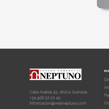
MA
Di
Am
Calle Arabial 45, 18004 Granada
Pa
+34 958 52 22 45
Oc
informacion@webneptuno.com