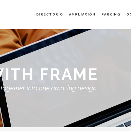
DIRECTORIO
AMPLIACIÓN
PARKING
O
WITH FRAME
 together into one amazing design