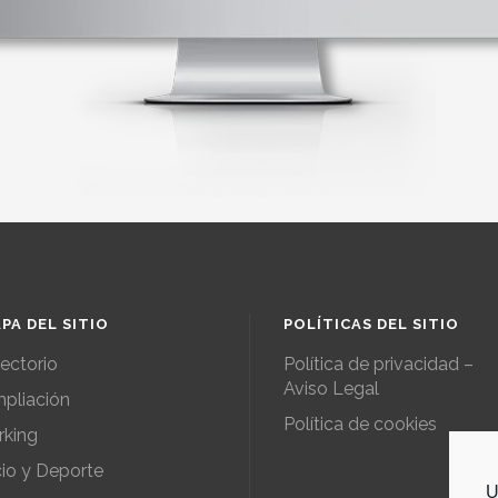
PA DEL SITIO
POLÍTICAS DEL SITIO
rectorio
Política de privacidad –
Aviso Legal
pliación
Política de cookies
rking
io y Deporte
U