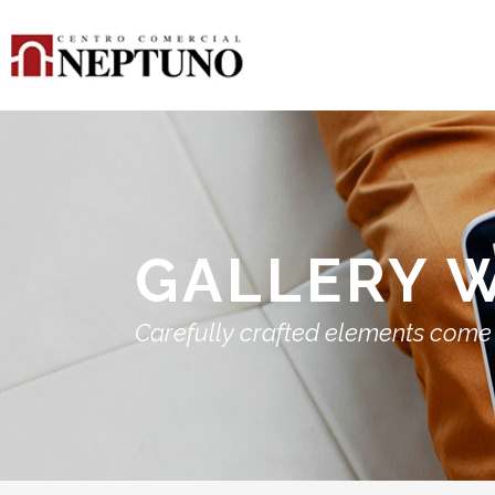
GALLERY 
Carefully crafted elements come