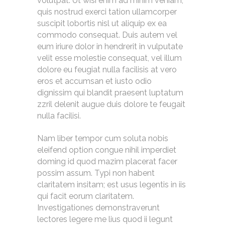
volutpat. Ut wisi enim ad minim veniam,
quis nostrud exerci tation ullamcorper
suscipit lobortis nisl ut aliquip ex ea
commodo consequat. Duis autem vel
eum iriure dolor in hendrerit in vulputate
velit esse molestie consequat, vel illum
dolore eu feugiat nulla facilisis at vero
eros et accumsan et iusto odio
dignissim qui blandit praesent luptatum
zzril delenit augue duis dolore te feugait
nulla facilisi.
Nam liber tempor cum soluta nobis
eleifend option congue nihil imperdiet
doming id quod mazim placerat facer
possim assum. Typi non habent
claritatem insitam; est usus legentis in iis
qui facit eorum claritatem.
Investigationes demonstraverunt
lectores legere me lius quod ii legunt