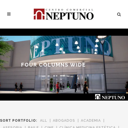
FOUR COLUMNS WIDE
SORT PORTFOLIO:
ALL
ABOGADOS
ACADEMIA
ASESORIA
BAILE
CINE
CLÍNICA MEDICINA ESTÉTICA