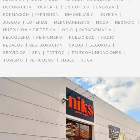
DECORACIÓN
DEPORTE
DISCOTECA
ENERGIA
FORMACIÓN
IMPRESIÓN
INMOBILIARIA
JOYERÍA
JUEGOS
LOTERIAS
MERCHANDISING
MODA
NEGOCIO
NUTRICIÓN Y DIETETICA
OCIO
PARAFARMACIA
PELUQUERIA
PERFUMERÍA
PUBLICIDAD
RADIO
REGALOS
RESTAURACIÓN
SALUD
SEGUROS
SERVICIOS
SPA
TATTOO
TELECOMUNICACIONES
TURISMO
VEHICULOS
VIAJES
YOGA